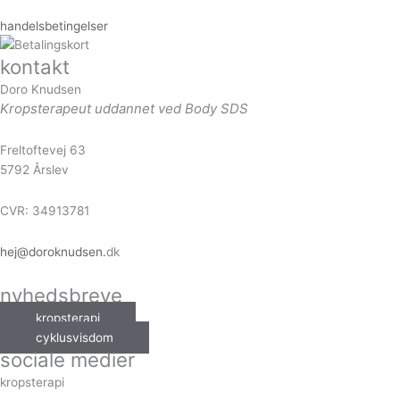
handelsbetingelser
kontakt
Doro Knudsen
Kropsterapeut uddannet ved Body SDS
Freltoftevej 63
5792 Årslev
CVR: 34913781
hej@doroknudsen.
dk
nyhedsbreve
kropsterapi
cyklusvisdom
sociale medier
kropsterapi