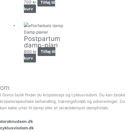
700
kr
Tilføj til
kurv
Damp planer
Postpartum
damp-plan
900
kr
Tilføj til
kurv
om
I Doros butik finder du kropsterapi og cyklusvisdom. Du kan booke
kropsterapeutiske behandling, træningsforløb og udrensninger. Du
kan købe urter til damp eller et skræddersyet dampforløb.
doroknudsen.dk
cyklusvisdom.dk