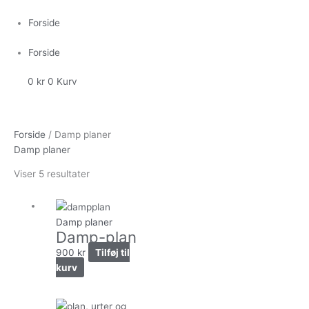
Gå
til
Forside
indholdet
Forside
0
kr
0
Kurv
Forside
/ Damp planer
Damp planer
Viser 5 resultater
Damp planer
Damp-plan
900
kr
Tilføj til
kurv