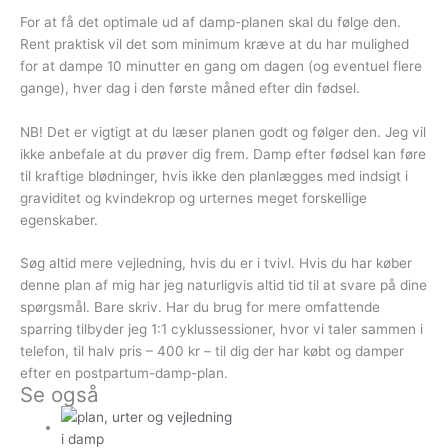
For at få det optimale ud af damp-planen skal du følge den.
Rent praktisk vil det som minimum kræve at du har mulighed
for at dampe 10 minutter en gang om dagen (og eventuel flere
gange), hver dag i den første måned efter din fødsel.
NB! Det er vigtigt at du læser planen godt og følger den. Jeg vil
ikke anbefale at du prøver dig frem. Damp efter fødsel kan føre
til kraftige blødninger, hvis ikke den planlægges med indsigt i
graviditet og kvindekrop og urternes meget forskellige
egenskaber.
Søg altid mere vejledning, hvis du er i tvivl. Hvis du har køber
denne plan af mig har jeg naturligvis altid tid til at svare på dine
spørgsmål. Bare skriv. Har du brug for mere omfattende
sparring tilbyder jeg 1:1 cyklussessioner, hvor vi taler sammen i
telefon, til halv pris – 400 kr – til dig der har købt og damper
efter en postpartum-damp-plan.
Se også