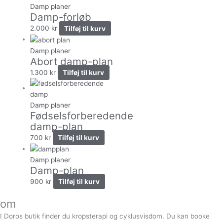
Damp planer
Damp-forløb
2.000
kr
Tilføj til kurv
Damp planer
Abort damp-plan
1.300
kr
Tilføj til kurv
Damp planer
Fødselsforberedende
damp-plan
700
kr
Tilføj til kurv
Damp planer
Damp-plan
900
kr
Tilføj til kurv
om
I Doros butik finder du kropsterapi og cyklusvisdom. Du kan booke