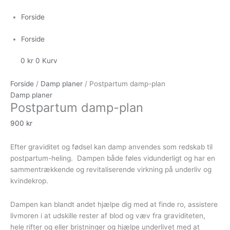
Gå
til
Forside
indholdet
Forside
0
kr
0
Kurv
Postpartum
damp-
Forside
/
Damp planer
/ Postpartum damp-plan
plan
Damp planer
Postpartum damp-plan
antal
900
kr
Efter graviditet og fødsel kan damp anvendes som redskab til
postpartum-heling. Dampen både føles vidunderligt og har en
sammentrækkende og revitaliserende virkning på underliv og
kvindekrop.
Dampen kan blandt andet hjælpe dig med at finde ro, assistere
livmoren i at udskille rester af blod og væv fra graviditeten,
hele rifter og eller bristninger og hjælpe underlivet med at